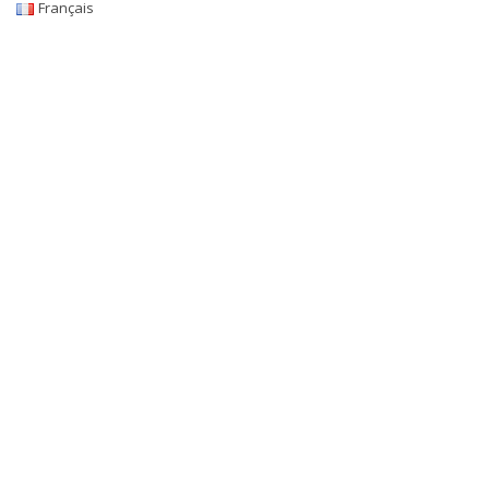
Français
Hélène Fauchère
Mezzo-Soprano | Alto