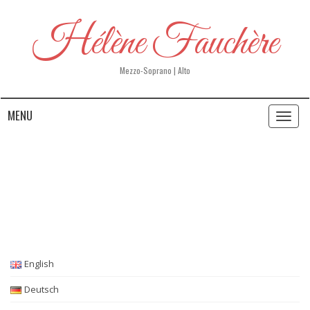
Hélène Fauchère
Mezzo-Soprano | Alto
MENU
Toggl
naviga
PRESSE
English
Deutsch